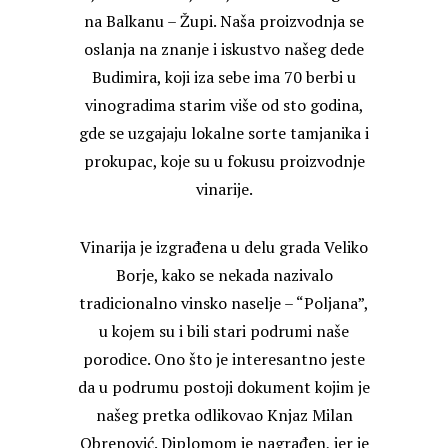
na Balkanu – Župi. Naša proizvodnja se
oslanja na znanje i iskustvo našeg dede
Budimira, koji iza sebe ima 70 berbi u
vinogradima starim više od sto godina,
gde se uzgajaju lokalne sorte tamjanika i
prokupac, koje su u fokusu proizvodnje
vinarije.
Vinarija je izgrađena u delu grada Veliko
Borje, kako se nekada nazivalo
tradicionalno vinsko naselje – “Poljana”,
u kojem su i bili stari podrumi naše
porodice. Ono što je interesantno jeste
da u podrumu postoji dokument kojim je
našeg pretka odlikovao Knjaz Milan
Obrenović. Diplomom je nagrađen, jer je